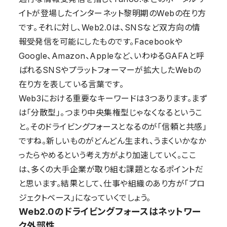
イトが登場したインターネット黎明期
の
W
ebの在り方
です
。
それに対し、
Web2
.0
は
、
S
NSなど
双方向の
情
報受発信
を可能にした
ものです。
Facebookや
Google、Amazon、Appleなど、いわゆるGAFAと呼
ばれるSNSやプラットフォーマーが
拡大した
W
ebの
在り方
を表し
ている
言葉
で
す。
Web3における重要なキーワードは3つあります。まず
は「分散型」。つまり中央集権型じゃなくなるというこ
と。そのドライビングフォースとなるのが「信頼と共感」
ですね。新しいものがどんどん生まれ、うまくいかなか
ったらやめるという考え方がより加速していく。ここ
は、多くの大手企業が取り組む課題となるポイントだ
と思います。結果として、仕事や組織のあり方が「プロ
ジェクトベース」になっていくでしょう。
Web2.0のドライビングフォースはネットワー
ク外部性