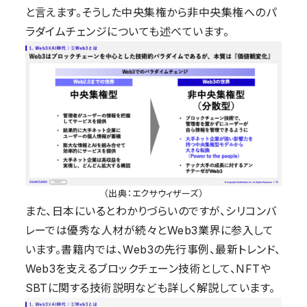
と言えます。そうした中央集権から非中央集権へのパ
ラダイムチェンジについても述べています。
（出典：エクサウィザーズ）
また、
日本にいるとわかり
づらいのですが、シリコンバ
レーでは優秀な人材が続々とWeb3業界に
参入して
います。
書籍
内
では、
Web3の先行事例
、最新
トレンド
、
Web3を支えるブロックチェーン技術として、NFTや
SBTに関する技術説明なども詳しく解説しています。