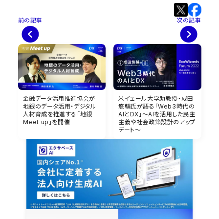
前の記事
次の記事
金融データ活用推進協会が
米イェール大学助教授・成田
地銀のデータ活用・デジタル
悠輔氏が語る「Web3時代の
人材育成を推進する「地銀
AIとDX」～AIを活用した民主
Meet up」を開催
主義や社会政策設計のアップ
デート～