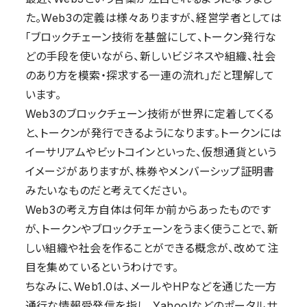
た。Web3の定義は様々ありますが、経営学者としては
「ブロックチェーン技術を基盤にして、トークン発行な
どの手段を使いながら、新しいビジネスや組織、社会
のあり方を模索・探求する一連の流れ」だと理解して
います。
Web3のブロックチェーン技術が世界に定着してくる
と、トークンが発行できるようになります。トークンには
イーサリアムやビットコインといった、仮想通貨という
イメージがありますが、株券やメンバーシップ証明書
みたいなものだと考えてください。
Web3の考え方自体は何年か前からあったものです
が、トークンやブロックチェーンをうまく使うことで、新
しい組織や社会を作ることができる概念が、改めて注
目を集めているというわけです。
ちなみに、Web1
.0
は
、
メールや
H
P
などを
通じた
一方
通行な
情報受発信
を指し
、
Y
ahoo!などのポータルサ