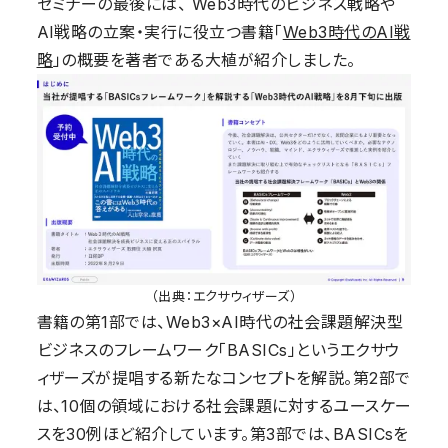
セミナーの最後には
、
Web3時代のビジネス戦略や
AI戦略の立案
・
実行に役立つ書籍
「
Web3時代のAI戦
略
」
の
概要を著者である大植が紹介しました。
（出典：エクサウィザーズ）
書籍の第1部では、Web3×AI時代の社会課題解決型
ビジネスのフレームワーク「BASICs」というエクサウ
ィザーズが提唱する新たなコンセプトを解説。第2部で
は、10個の領域における社会課題に対するユースケー
スを30例ほど紹介しています。第3部では、BASICsを