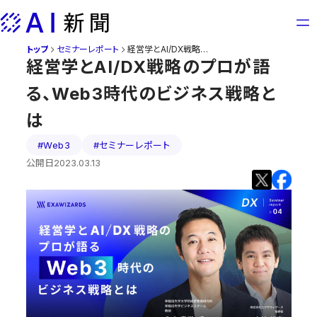
Skip
to
content
トップ
セミナーレポート
経営学とAI/DX戦略のプロが語る、Web3時代のビジネス戦略とは
経営学とAI/DX戦略のプロが語
る、Web3時代のビジネス戦略と
は
#Web3
#セミナーレポート
公開日
2023.03.13