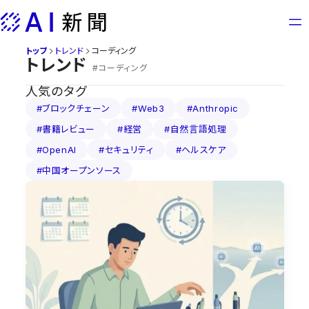
Skip
to
content
トップ
トレンド
コーディング
トレンド
#コーディング
人気のタグ
#ブロックチェーン
#Web3
#Anthropic
#書籍レビュー
#経営
#自然言語処理
#OpenAI
#セキュリティ
#ヘルスケア
#中国オープンソース