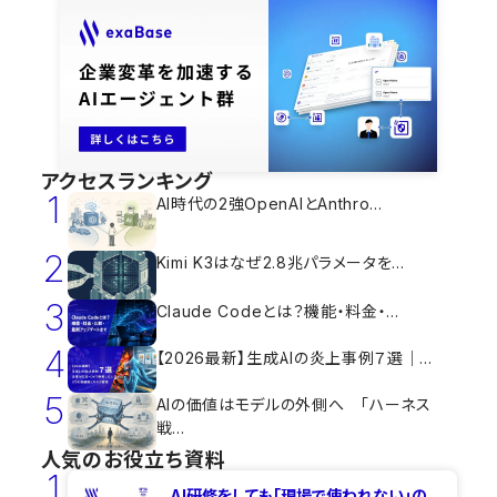
アクセスランキング
1
AI時代の2強OpenAIとAnthro...
2
Kimi K3はなぜ2.8兆パラメータを...
3
Claude Codeとは？機能・料金・...
4
【2026最新】生成AIの炎上事例７選｜...
5
AIの価値はモデルの外側へ 「ハーネス
戦...
人気のお役立ち資料
1
AI研修をしても​「現場で使われない」の...