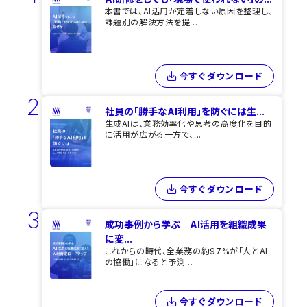
本書では、AI活用が定着しない原因を整理し、
課題別の解決方法を提...
今すぐダウンロード
2
社員の「勝手なAI利用」を​防ぐには​生...
生成AIは、業務効率化や思考の高度化を目的
に活用が広がる一方で、...
今すぐダウンロード
3
成功事例から学ぶ AI活用を組織成果
に変...
これからの時代、全業務の約97%が「人とAI
の協働」になると予測...
今すぐダウンロード