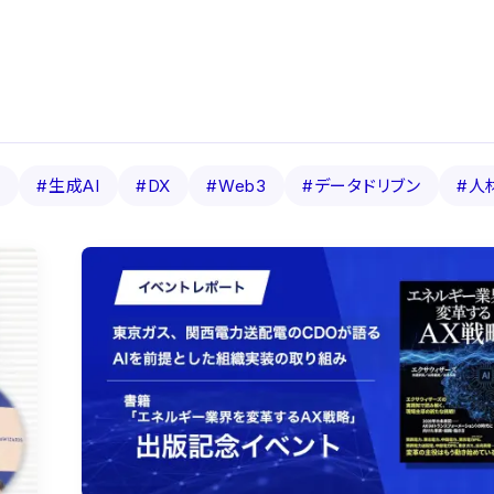
I
#生成AI
#DX
#Web3
#データドリブン
#人