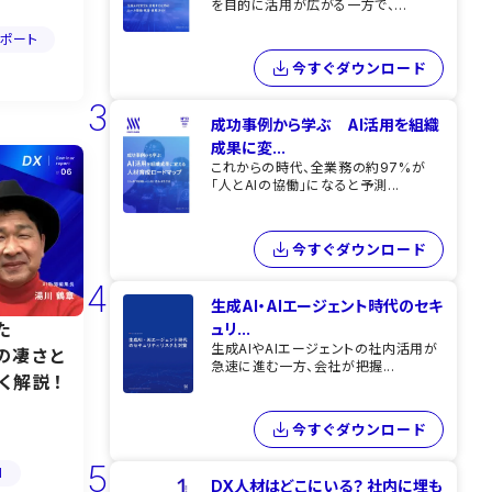
を目的に活用が広がる一方で、...
レポート
今すぐダウンロード
3
成功事例から学ぶ AI活用を組織
成果に変...
これからの時代、全業務の約97%が
「人とAIの協働」になると予測...
今すぐダウンロード
4
生成AI・AIエージェント時代のセキ
た
ュリ...
生成AIやAIエージェントの社内活用が
その凄さと
急速に進む一方、会社が把握...
く解説！
今すぐダウンロード
5
I
DX人材はどこにいる？ 社内に埋も