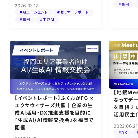
#事例
2026.03.12
#AIエージェント
#セミナーレポート
#事例
#生成AI
【地銀Me
【イベントレポート】ふくおかFG ×
なってデ
エクサウィザーズ共催｜企業の生
を目指す
成AI活用・DX推進支援を目的に
活用民主
『生成AI/AI情報交換会』を福岡で
2023.06.21
開催
#DX