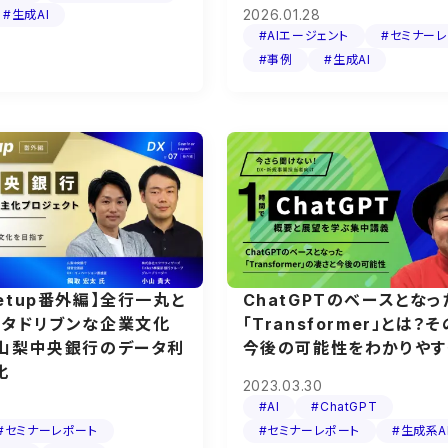
2026.01.28
#生成AI
#AIエージェント
#セミナー
#事例
#生成AI
etup番外編】全行一丸と
ChatGPTのベースとなっ
ータドリブンな企業文化
「Transformer」とは？
 山梨中央銀行のデータ利
今後の可能性をわかりやす
化
2023.03.30
#AI
#ChatGPT
#セミナーレポート
#セミナーレポート
#生成系A