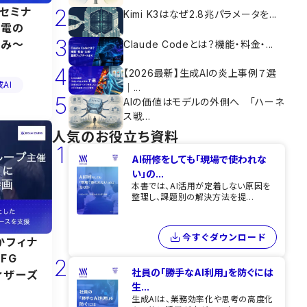
2
セミナ
Kimi K3はなぜ2.8兆パラメータを...
配電の
3
組み〜
Claude Codeとは？機能・料金・...
4
【2026最新】生成AIの炎上事例７選
AI
｜...
5
AIの価値はモデルの外側へ 「ハーネ
ス戦...
人気のお役立ち資料
1
AI研修をしても​「現場で使われな
い」の...
本書では、AI活用が定着しない原因を
整理し、課題別の解決方法を提...
今すぐダウンロード
かフィナ
FG
2
社員の「勝手なAI利用」を​防ぐには​
ウィザーズ
生...
生成AIは、業務効率化や思考の高度化