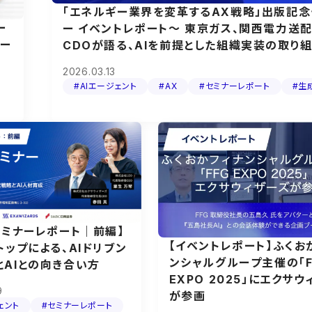
「エネルギー業界を変革するAX戦略」出版記念
ー
ー イベントレポート〜 東京ガス、関西電力送
テー
CDOが語る、AIを前提とした組織実装の取り
2026.03.13
#AIエージェント
#AX
#セミナーレポート
#生成
セミナーレポート｜前編】
【イベントレポート】ふくお
トップによる、AIドリブン
ンシャルグループ主催の「F
とAIとの向き合い方
EXPO 2025」にエクサ
9
が参画
ェント
#セミナーレポート