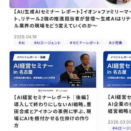
【AI/生成AIセミナー レポート】イオン×ファミリーマ
ト、リテール2強の推進担当者が登壇〜生成AIはリ
ル業界の現場をどう変えていくのか〜
2026.04.16
#AI
#AIエージェント
#セミナーレポート
#小売業
【AI経営
【AI経営セミナーレポート｜後編】
AI企業の
導入して終わりにしないAI戦略。豊
経営戦略
田合成とアイホンの事例に学ぶ、現
場にAIを根付かせる仕掛けの作り
2026.03.0
方
#AIエージ