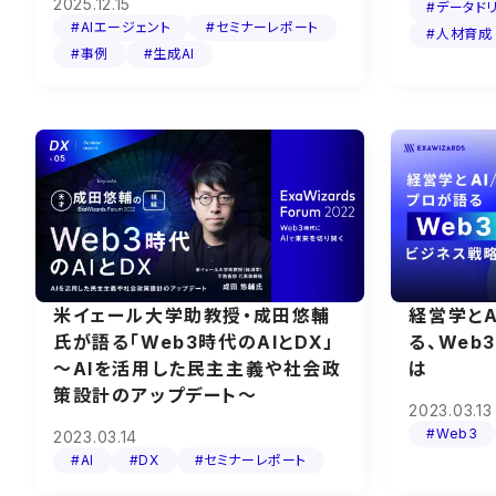
2025.12.15
#データド
#AIエージェント
#セミナーレポート
#人材育成
#事例
#生成AI
米イェール大学助教授・成田悠輔
経営学とA
氏が語る「Web3時代のAIとDX」
る、Web
～AIを活用した民主主義や社会政
は
策設計のアップデート～
2023.03.13
#Web3
2023.03.14
#AI
#DX
#セミナーレポート