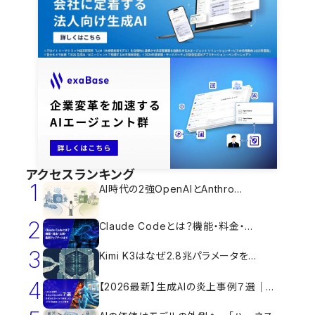
アクセスランキング
1
AI時代の2強OpenAIとAnthro...
2
Claude Codeとは？機能・料金・...
3
Kimi K3はなぜ2.8兆パラメータを...
4
【2026最新】生成AIの炎上事例７選｜...