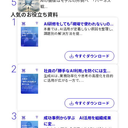
5
AIの価値はモデルの外側へ 「ハーネス
戦...
人気のお役立ち資料
1
AI研修をしても​「現場で使われない」の...
本書では、AI活用が定着しない原因を整理し、
課題別の解決方法を提...
今すぐダウンロード
2
社員の「勝手なAI利用」を​防ぐには​生...
生成AIは、業務効率化や思考の高度化を目的
に活用が広がる一方で、...
今すぐダウンロード
3
成功事例から学ぶ AI活用を組織成果
に変...