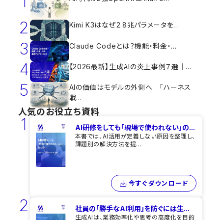
1
2
Kimi K3はなぜ2.8兆パラメータを...
3
Claude Codeとは？機能・料金・...
4
【2026最新】生成AIの炎上事例７選｜...
5
AIの価値はモデルの外側へ 「ハーネス
戦...
人気のお役立ち資料
1
AI研修をしても​「現場で使われない」の...
本書では、AI活用が定着しない原因を整理し、
課題別の解決方法を提...
今すぐダウンロード
2
社員の「勝手なAI利用」を​防ぐには​生...
生成AIは、業務効率化や思考の高度化を目的