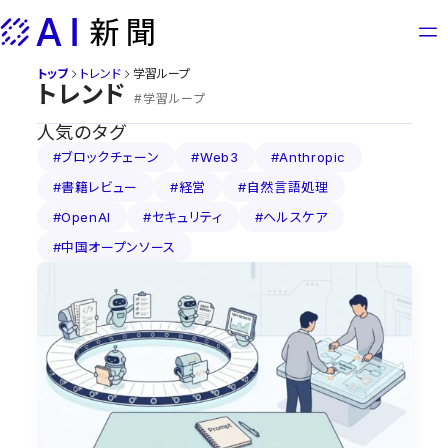
Skip
to
content
トップ
トレンド
学習ループ
トレンド
#学習ループ
人気のタグ
#ブロックチェーン
#Web3
#Anthropic
#書籍レビュー
#経営
#自然言語処理
#OpenAI
#セキュリティ
#ヘルスケア
#中国オープンソース