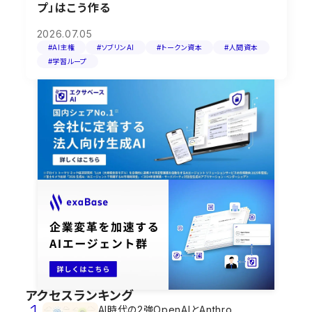
プ」はこう作る
2026.07.05
#AI主権
#ソブリンAI
#トークン資本
#人間資本
#学習ループ
アクセスランキング
AI時代の2強OpenAIとAnthro...