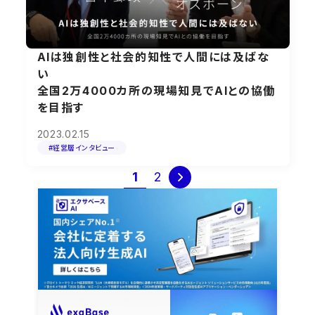
AIは独創性と社会的知性で人間には及ばな
い
全国2万4000カ所の現場知見でAIとの協働
を目指す
2023.02.15
#経営層インタビュー
投
1
2

稿
の
ペ
ー
ジ
送
り