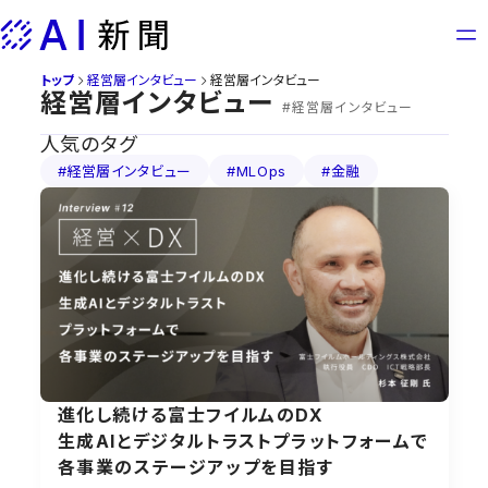
Skip
to
content
トップ
経営層インタビュー
経営層インタビュー
経営層インタビュー
#経営層インタビュー
人気のタグ
#経営層インタビュー
#MLOps
#金融
進化し続ける富士フイルムのDX
生成AIとデジタルトラストプラットフォームで
各事業のステージアップを目指す