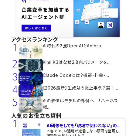
アクセスランキング
1
AI時代の2強OpenAIとAnthro...
2
Kimi K3はなぜ2.8兆パラメータを...
3
Claude Codeとは？機能・料金・...
4
【2026最新】生成AIの炎上事例７選｜...
5
AIの価値はモデルの外側へ 「ハーネス
戦...
人気のお役立ち資料
1
AI研修をしても​「現場で使われない」の...
本書では、AI活用が定着しない原因を整理し、
課題別の解決方法を提...