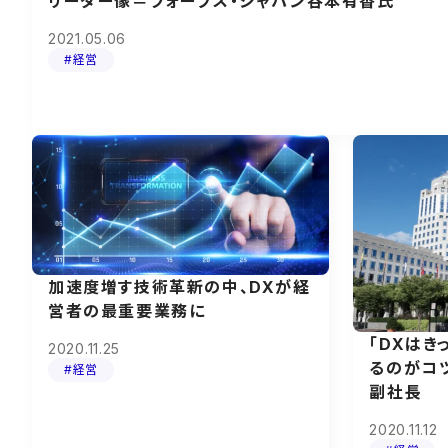
リーダー像＝フォーブス・ジャパン谷本有香氏
2021.05.06
#経営
加速度増す技術革新の中、DXが経
営者の最重要業務に
「DXはき
2020.11.25
るのがコツ
#経営
副社長
2020.11.12