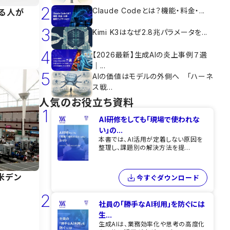
2
Claude Codeとは？機能・料金・...
る人が
3
Kimi K3はなぜ2.8兆パラメータを...
4
【2026最新】生成AIの炎上事例７選
｜...
5
AIの価値はモデルの外側へ 「ハーネ
ス戦...
人気のお役立ち資料
1
AI研修をしても​「現場で使われな
い」の...
本書では、AI活用が定着しない原因を
整理し、課題別の解決方法を提...
米デン
今すぐダウンロード
2
社員の「勝手なAI利用」を​防ぐには​
生...
生成AIは、業務効率化や思考の高度化