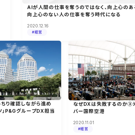
AIが人間の仕事を奪うのではなく、向上心のあ
向上心のない人の仕事を奪う時代になる
2020.12.16
#経営
っちり確認しながら進め
なぜDXは失敗するのか③
」P&GグループDX担当
バー国際空港
2020.11.01
#経営