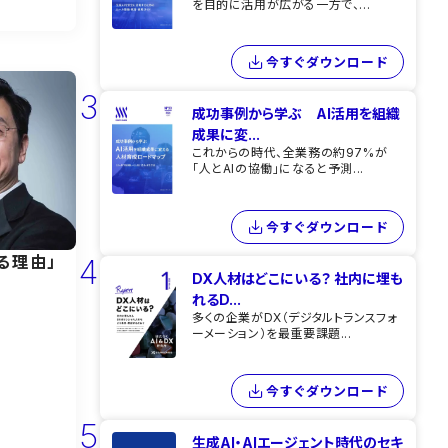
を目的に活用が広がる一方で、...
今すぐダウンロード
3
成功事例から学ぶ AI活用を組織
成果に変...
これからの時代、全業務の約97%が
「人とAIの協働」になると予測...
今すぐダウンロード
4
る理由」
DX人材はどこにいる？ 社内に埋も
れるD...
多くの企業がDX（デジタルトランスフォ
ーメーション）を最重要課題...
今すぐダウンロード
5
生成AI・AIエージェント時代のセキ