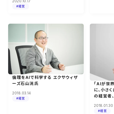
2020.10.17
#経営
倫理をAIで科学する エクサウィザ
ーズ石山洸氏
「AIが世
に、小さく
2018.03.14
の経営者
#経営
2018.01.30
#経営