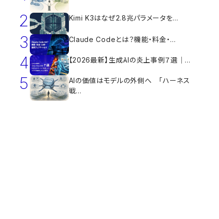
2
Kimi K3はなぜ2.8兆パラメータを...
3
Claude Codeとは？機能・料金・...
4
【2026最新】生成AIの炎上事例７選｜...
5
AIの価値はモデルの外側へ 「ハーネス
戦...