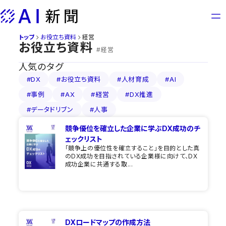
Skip
to
content
トップ
お役立ち資料
経営
お役立ち資料
#経営
人気のタグ
#DX
#お役立ち資料
#人材育成
#AI
#事例
#AX
#経営
#DX推進
#データドリブン
#人事
競争優位を確立した企業に学ぶDX成功のチ
ェックリスト
「競争上の優位性を確立すること」を目的とした真
のDX成功を目指されている企業様に向けて、DX
成功企業に共通する取...
DXロードマップの作成方法