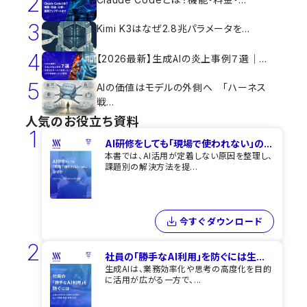
2
3
Kimi K3はなぜ2.8兆パラメータを...
4
【2026最新】生成AIの炎上事例７選｜...
5
AIの価値はモデルの外側へ 「ハーネス
戦...
人気のお役立ち資料
1
AI研修をしても​「現場で使われない」の...
本書では、AI活用が定着しない原因を整理し、
課題別の解決方法を提...
今すぐダウンロード
2
社員の「勝手なAI利用」を​防ぐには​生...
生成AIは、業務効率化や思考の高度化を目的
に活用が広がる一方で、...