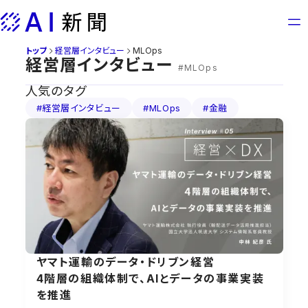
Skip
to
content
トップ
経営層インタビュー
MLOps
経営層インタビュー
#MLOps
人気のタグ
#経営層インタビュー
#MLOps
#金融
ヤマト運輸のデータ・ドリブン経営
4階層の組織体制で、AIとデータの事業実装
を推進