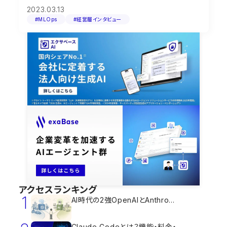
2023.03.13
#MLOps
#経営層インタビュー
アクセスランキング
1
AI時代の2強OpenAIとAnthro...
Claude Codeとは？機能・料金・...