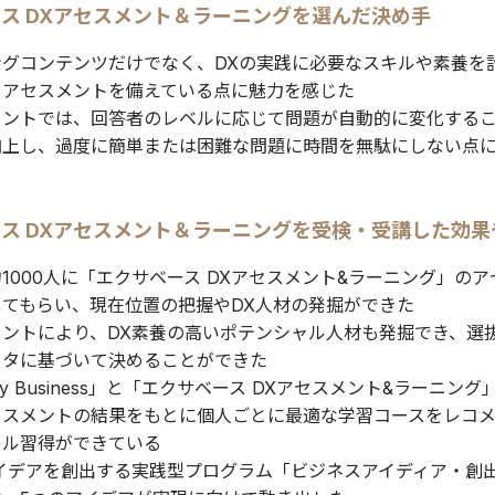
ス DXアセスメント＆ラーニングを選んだ決め手
ングコンテンツだけでなく、DXの実践に必要なスキルや素養を
るアセスメントを備えている点に魅力を感じた
メントでは、回答者のレベルに応じて問題が自動的に変化する
向上し、過度に簡単または困難な問題に時間を無駄にしない点
ス DXアセスメント＆ラーニングを受検・受講した効果
1000人に「エクサベース DXアセスメント&ラーニング」の
してもらい、現在位置の把握やDX人材の発掘ができた
メントにより、DX素養の高いポテンシャル人材も発掘でき、選
ータに基づいて決めることができた
my Business」と「エクサベース DXアセスメント&ラーニン
セスメントの結果をもとに個人ごとに最適な学習コースをレコ
キル習得ができている
アイデアを創出する実践型プログラム「ビジネスアイディア・創