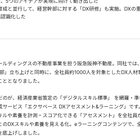
は、5つのアイデアが実現に向けて動き出した
育成と並行して、経営幹部に対する「DX研修」も実施。DXの
通認識化した
ールディングスの不動産事業を担う阪急阪神不動産。同社では、2
進部」立ち上げと同時に、全社員約1000人を対象としたDX人材
こととなりました。
だのが、経済産業省策定の「デジタルスキル標準」 を網羅・準
成サービス「エクサベース DXアセスメント&ラーニング」です
キルや素養を計測・スコア化できる「アセスメント」を全社員
とのDXスキルや素養を見える化。eラーニングコンテンツで、全
を底上げしました。