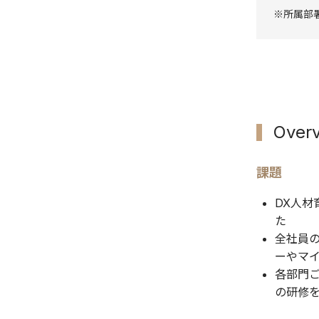
※所属部
Over
課題
DX人材
た
全社員
ーやマ
各部門
の研修を