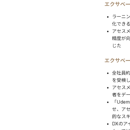
エクサベー
ラーニ
化でき
アセス
精度が
じた
エクサベー
全社員約
を受検
アセス
者をデ
「Ude
せ、ア
的なス
DXの