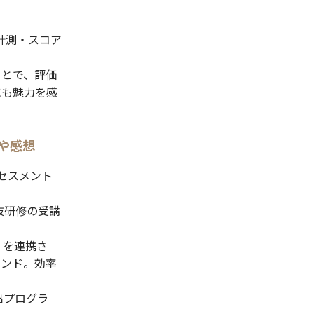
計測・スコア
ことで、評価
にも魅力を感
や感想
アセスメント
抜研修の受講
グ」を連携さ
メンド。効率
出プログラ