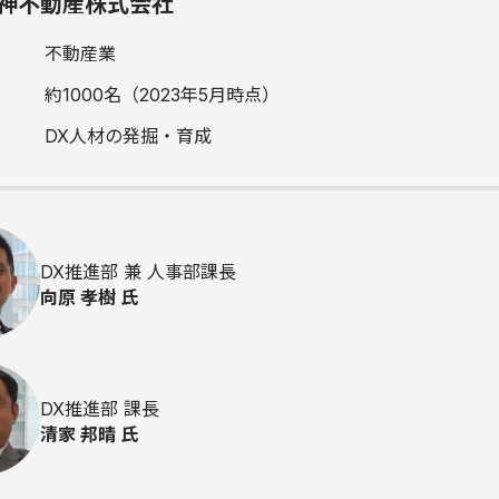
神不動産株式会社
不動産業
約1000名（2023年5月時点）
DX人材の発掘・育成
DX推進部 兼 人事部課長
向原 孝樹 氏
DX推進部 課長
清家 邦晴 氏