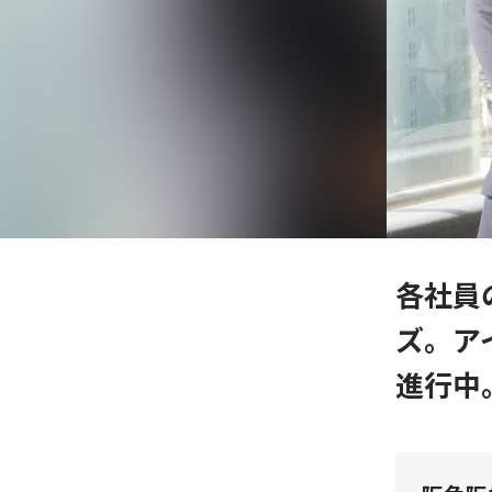
各社員
ズ。ア
進行中