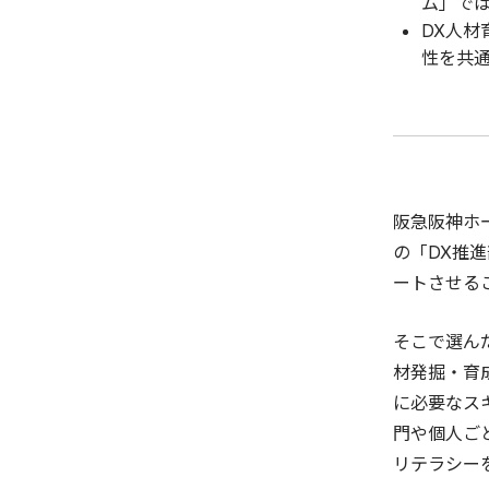
ム」で
DX人材
性を共
阪急阪神ホ
の「DX推
ートさせる
そこで選ん
材発掘・育
に必要なス
門や個人ご
リテラシー