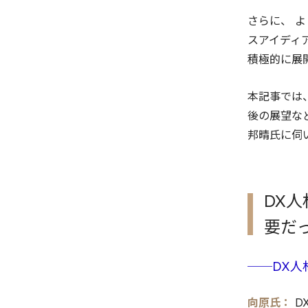
さらに、 
スアイディ
積極的に展
本記事では
後の展望など
邦晴氏に伺
DX
要だ
──DX人
向原氏：
D