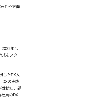
重要性や方向
022年4月
育成をスタ
拠したDX人
。DXの実践
が受検し、部
社員のDX