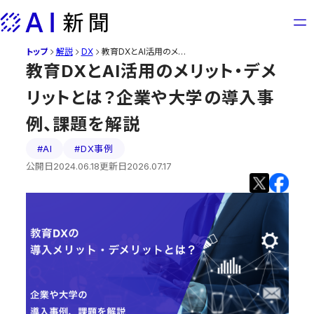
Skip
to
content
トップ
教育DXとAI活用のメリット・デメリットとは？企業や大学の導入事例、課題を解説
解説
DX
教育DXとAI活用のメリット・デメ
リットとは？企業や大学の導入事
例、課題を解説
#AI
#DX事例
公開日
2024.06.18
更新日
2026.07.17