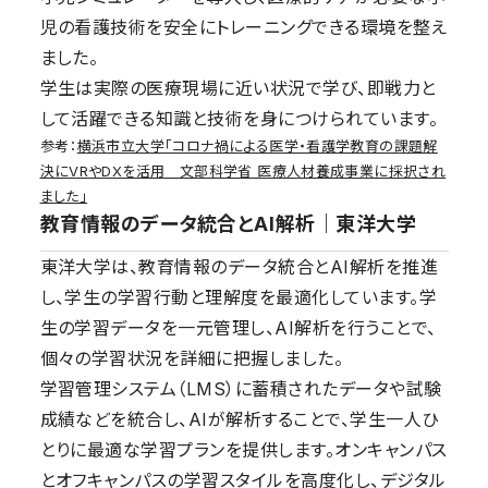
児の看護技術を安全にトレーニングできる環境を整え
ました。
学生は実際の医療現場に近い状況で学び、即戦力と
して活躍できる知識と技術を身につけられています。
参考：
横浜市立大学「コロナ禍による医学・看護学教育の課題解
決にVRやDXを活用 文部科学省 医療人材養成事業に採択され
ました」
教育情報のデータ統合とAI解析｜東洋大学
東洋大学は、教育情報のデータ統合とAI解析を推進
し、学生の学習行動と理解度を最適化しています。学
生の学習データを一元管理し、AI解析を行うことで、
個々の学習状況を詳細に把握しました。
学習管理システム（LMS）に蓄積されたデータや試験
成績などを統合し、AIが解析することで、学生一人ひ
とりに最適な学習プランを提供します。オンキャンパス
とオフキャンパスの学習スタイルを高度化し、デジタル