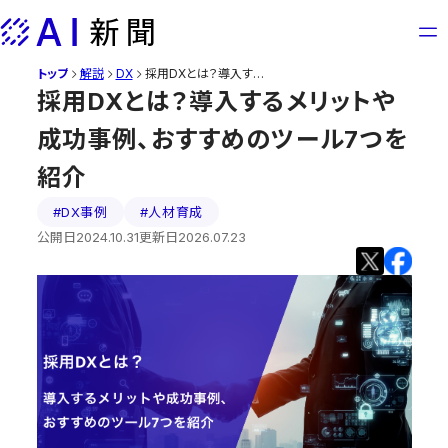
Skip
to
content
トップ
採用DXとは？導入するメリットや成功事例、おすすめのツール7つを紹介
解説
DX
採用DXとは？導入するメリットや
成功事例、おすすめのツール7つを
紹介
#DX事例
#人材育成
公開日
2024.10.31
更新日
2026.07.23