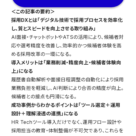
＜この記事の要約＞
採用DXとは「デジタル技術で採用プロセスを効率化
し、質とスピードを向上させる取り組み」
AI面接・チャットボットやATSの活用により、候補者対
応や選考精度を改善し、効率的かつ候補者体験を高
める採用改革の一環になる。
導入メリットは「業務削減・精度向上・候補者体験向
上」になる
履歴書自動解析や面接日程調整の自動化により採用
業務負担を軽減し、AI判断により合否の精度が向上。
候補者との接点も円滑になる。
成功事例からわかるポイントは「ツール選定＋運用
設計＋理解浸透の連携」になる
HR Techツール導入だけでなく、運用フロー設計や
採用担当の教育・体制整備が不可欠であり、これらを