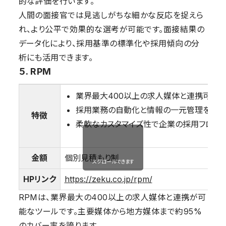
的な評価を行います。
人間の面接官では見逃しがちな細かな反応を捉えら
れ、より公平で効果的な選考が可能です。面接結果の
データ化により、採用基準の標準化や採用傾向の分
析にも活用できます。
５. RPM
業界最大400以上の求人媒体と連携可能
採用業務の自動化と情報の一元管理を実
特徴
柔軟なカスタマイズ性で企業の採用フロー
金額
個別見積もり制
スクロールできます
HPリンク
https://zeku.co.jp/rpm/
RPMは、業界最大の400以上の求人媒体と連携が可
能なツールです。主要媒体から地方媒体まで約95%
のカバー率を誇ります。