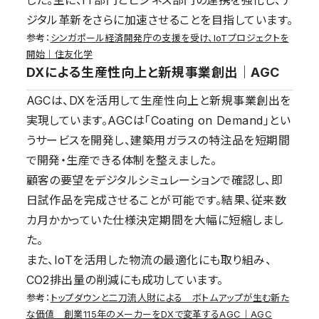
ジタル革新をさらに加速させることを目指しています。
参考：
シンガポール経済開発庁の支援を受け、IoTプロジェクトを
開始｜住友化学
DXによる生産性向上と新規事業創出｜AGC
AGCは、DXを活用して生産性向上と新規事業創出を
実現しています。AGCは「Coating on Demand」とい
うサービスを開発し、建築用ガラスの特注品を短期間
で開発・生産できる体制を整えました。
顧客の要望をデジタルシミュレーションで確認し、即
日試作品を完成させることが可能です。結果、従来数
カ月かかっていた仕様決定期間を大幅に短縮しまし
た。
また、IoTを活用した物流の最適化にも取り組み、
CO2排出量の削減にも成功しています。
参考：
トップダウンと二刀流人財による ボトムアップが生む新た
な価値 創業115年のメーカーをDXで変革するAGC｜AGC