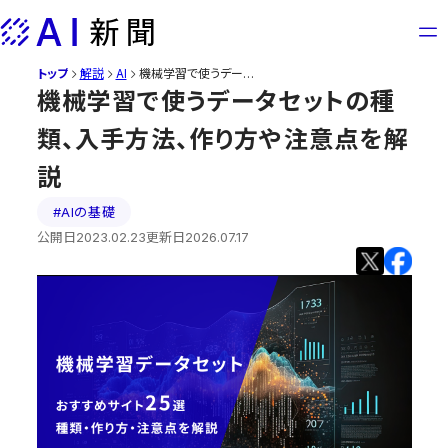
Skip
to
content
トップ
機械学習で使うデータセットの種類、入手方法、作り方や注意点を解説
解説
AI
機械学習で使うデータセットの種
類、入手方法、作り方や注意点を解
説
#AIの基礎
公開日
2023.02.23
更新日
2026.07.17