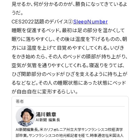
見せるか、何が分かるのかが、勝負になってきているよ
うだ。
CES2022話題のデバイス②
SleepNumber
睡眠を促進するベッド。最初は足の部分を温かくして
眠りに落ちやすくし、その後は温度を下げるものの、朝
方には温度を上げて目覚めやすくしてくれる。いびき
をかき始めたら、その人のベッドの頭部が持ち上がり、
空気が気管を通りやすくしてくれる。寝返りをうてば、
ひざ関節部分のベッドがひざを支えるように持ち上が
るなどなど。その人の睡眠状態にあった状態にベッド
が自由自在に変形するらしい。
著者
湯川鶴章
AI新聞 編集長
AI新聞編集長。米カリフォルニア州立大学サンフランシスコ校経済学
部卒業。サンフランシスコの地元紙記者を経て、時事通信社米国法人