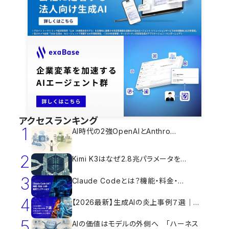
アクセスランキング
1
AI時代の2強OpenAIとAnthro...
2
Kimi K3はなぜ2.8兆パラメータを...
3
Claude Codeとは？機能・料金・...
4
【2026最新】生成AIの炎上事例７選｜...
5
AIの価値はモデルの外側へ 「ハーネス