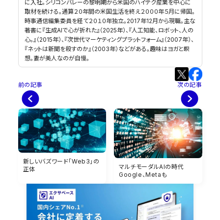
に入社。シリコンバレーの黎明期から米国のハイテク産業を中心に
取材を続ける。通算２０年間の米国生活を終え２０００年５月に帰国。
時事通信編集委員を経て２０１０年独立。2017年12月から現職。主な
著書に『生成AIで心が折れた』（2025年）、『人工知能、ロボット、人の
心。』（2015年）、『次世代マーケティングプラットフォーム』（2007年）、
『ネットは新聞を殺すのか』（2003年）などがある。趣味はヨガと瞑
想。妻が美人なのが自慢。
前の記事
次の記事
新しいバズワード「Web3」の
マルチモーダルAIの時代
正体
Google、Metaも