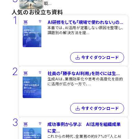
戦...
人気のお役立ち資料
1
AI研修をしても​「現場で使われない」の...
本書では、AI活用が定着しない原因を整理し、
課題別の解決方法を提...
今すぐダウンロード
2
社員の「勝手なAI利用」を​防ぐには​生...
生成AIは、業務効率化や思考の高度化を目的
に活用が広がる一方で、...
今すぐダウンロード
3
成功事例から学ぶ AI活用を組織成果
に変...
これからの時代、全業務の約97%が「人とAI