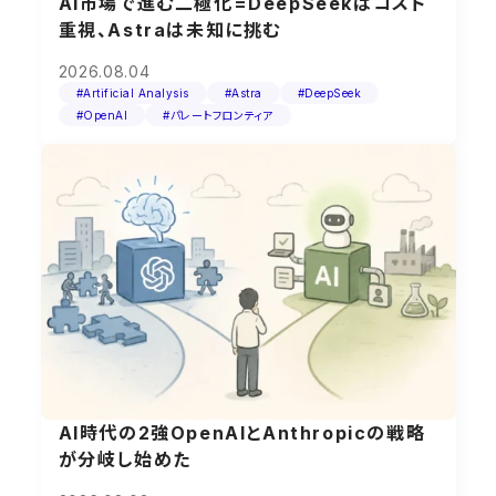
AI市場で進む二極化=DeepSeekはコスト
重視、Astraは未知に挑む
2026.08.04
#Artificial Analysis
#Astra
#DeepSeek
#OpenAI
#パレートフロンティア
AI時代の2強OpenAIとAnthropicの戦略
が分岐し始めた