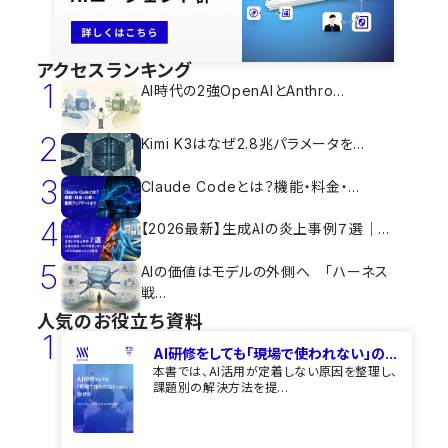
アクセスランキング
1
AI時代の2強OpenAIとAnthro...
2
Kimi K3はなぜ2.8兆パラメータを...
3
Claude Codeとは？機能・料金・...
4
【2026最新】生成AIの炎上事例７選｜...
5
AIの価値はモデルの外側へ 「ハーネス
戦...
人気のお役立ち資料
1
AI研修をしても​「現場で使われない」の...
本書では、AI活用が定着しない原因を整理し、
課題別の解決方法を提...