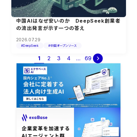
中国AIはなぜ安いのか DeepSeek創業者
の流出発言が示す一つの答え
2026.07.29
#DeepSeek
#中国オープンソース
投
1
2
3
4
…
69

稿
の
ペ
ー
ジ
送
り