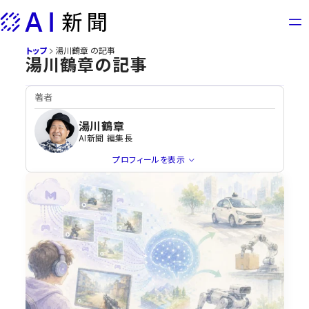
Skip
to
content
トップ
湯川鶴章 の記事
湯川鶴章の記事
著者
湯川鶴章
AI新聞 編集長
プロフィールを表示