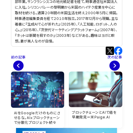
部卒業。サンフランシスコの地元紙記者を経て、時事通信社米国法人
に入社。シリコンバレーの黎明期から米国のハイテク産業を中心に
取材を続ける。通算２０年間の米国生活を終え２０００年５月に帰国。
時事通信編集委員を経て２０１０年独立。2017年12月から現職。主な
著書に『生成AIで心が折れた』（2025年）、『人工知能、ロボット、人の
心。』（2015年）、『次世代マーケティングプラットフォーム』（2007年）、
『ネットは新聞を殺すのか』（2003年）などがある。趣味はヨガと瞑
想。妻が美人なのが自慢。
前の記事
次の記事
ブロックチェーンとAIで癌を
AIをGoogleだけのものにさ
早期発見＝米Paige.AI
せるな。AIｘブロックチェーン
で分散化プロジェクト続々