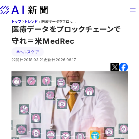
Skip
to
content
トップ
トレンド
医療データをブロックチェーンで守れ＝米MedRec
医療データをブロックチェーンで
守れ＝米MedRec
#ヘルスケア
公開日
2018.03.21
更新日
2026.06.17