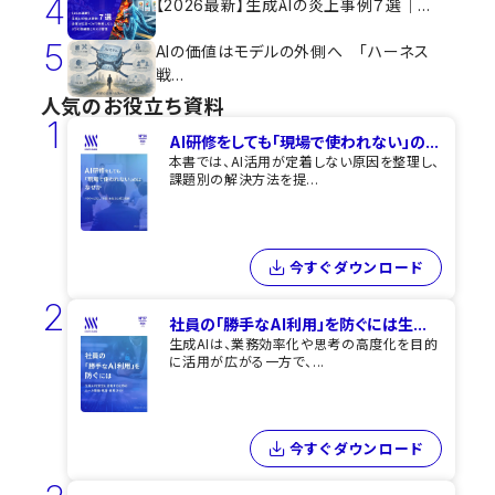
4
【2026最新】生成AIの炎上事例７選｜...
5
AIの価値はモデルの外側へ 「ハーネス
戦...
人気のお役立ち資料
1
AI研修をしても​「現場で使われない」の...
本書では、AI活用が定着しない原因を整理し、
課題別の解決方法を提...
今すぐダウンロード
2
社員の「勝手なAI利用」を​防ぐには​生...
生成AIは、業務効率化や思考の高度化を目的
に活用が広がる一方で、...
今すぐダウンロード