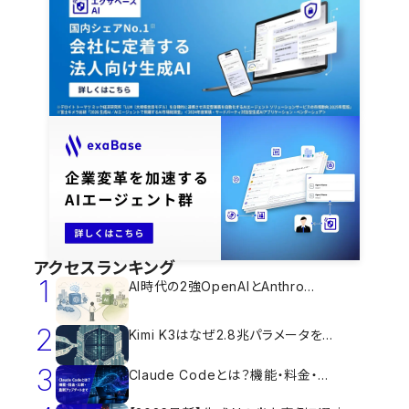
アクセスランキング
1
AI時代の2強OpenAIとAnthro...
2
Kimi K3はなぜ2.8兆パラメータを...
3
Claude Codeとは？機能・料金・...