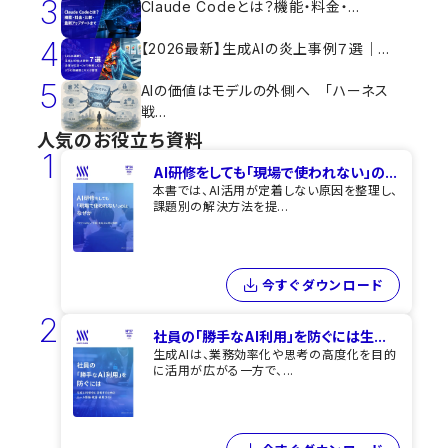
3
Claude Codeとは？機能・料金・...
4
【2026最新】生成AIの炎上事例７選｜...
5
AIの価値はモデルの外側へ 「ハーネス
戦...
人気のお役立ち資料
1
AI研修をしても​「現場で使われない」の...
本書では、AI活用が定着しない原因を整理し、
課題別の解決方法を提...
今すぐダウンロード
2
社員の「勝手なAI利用」を​防ぐには​生...
生成AIは、業務効率化や思考の高度化を目的
に活用が広がる一方で、...