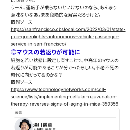
は同乗する。
うーん、運転手が乗らないといけないのなら、あんまり
意味ないなあ。まあ段階的な解禁だろうけど。
情報ソース
https://sanfrancisco.cbslocal.com/2022/03/01/state-
puc-greenlights-autonomous-vehicle-passenger-
service-in-san-francisco/
◎マウスの若返りが可能に
細胞を若い状態に設定し直すことで、中高年のマウスの
若返りが可能であることが分かったらしい。不老不死の
時代に向かってるのかな？
情報ソース
https://www.technologynetworks.com/cell-
science/lists/implementing-cellular-rejuvenation-
therapy-reverses-signs-of-aging-in-mice-359356
著者
湯川鶴章
AI新聞 編集長