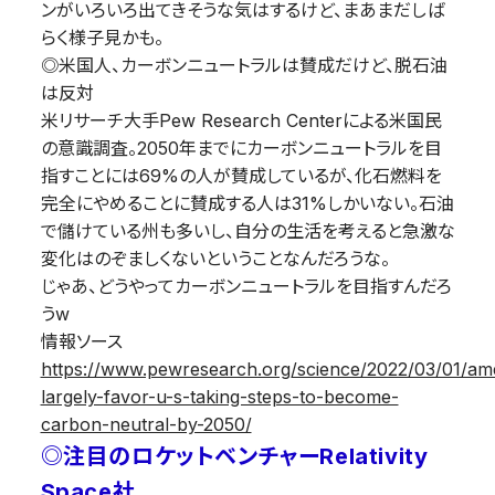
ンがいろいろ出てきそうな気はするけど、まあまだしば
らく様子見かも。
◎米国人、カーボンニュートラルは賛成だけど、脱石油
は反対
米リサーチ大手Pew Research Centerによる米国民
の意識調査。2050年までにカーボンニュートラルを目
指すことには69%の人が賛成しているが、化石燃料を
完全にやめることに賛成する人は31%しかいない。石油
で儲けている州も多いし、自分の生活を考えると急激な
変化はのぞましくないということなんだろうな。
じゃあ、どうやってカーボンニュートラルを目指すんだろ
うw
情報ソース
https://www.pewresearch.org/science/2022/03/01/am
largely-favor-u-s-taking-steps-to-become-
carbon-neutral-by-2050/
◎注目のロケットベンチャーRelativity
Space社