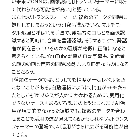
い未来にCNNは、画像認識用トランスフォーマーに取っ
て代わられる可能性が高い」と語っている。
また1つのトランスフォーマーで、複数のデータを同時に
処理してしまおうという研究も進んでいる。マルチモー
ダル処理と呼ばれる手法で、発話者の口もとを画像認
識すると同時に、音声を言語認識。そうすることで、発話
者が何を言っているのかの理解が格段に正確になると
考えられている。YouTube動画の自動字幕も、発話者
の顔の動画と音声の同時認識で、より正確なものになる
ことだろう。
1種類のデータでは、どうしても精度が一定レベルを超
えないことがある。自動運転にように、精度が99％だっ
たとしても1％のミスが人命にかかわるために、実用化
できないケースもあるだろう。このようなこれまでAI活
用が現実的でなかった領域でも、複数のデータを合わ
せることで活用の道が見えてくるかもしれない。トランス
フォーマーの登場で、AI活用がさらに広がる可能性が出
てきた。