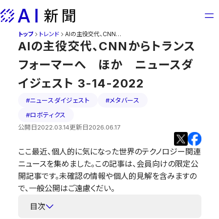
Skip
to
content
トップ
トレンド
AIの主役交代、CNNからトランスフォーマーへ ほか ニュースダイジェスト 3-14-2022
AIの主役交代、CNNからトランス
フォーマーへ ほか ニュースダ
イジェスト 3-14-2022
#ニュースダイジェスト
#メタバース
#ロボティクス
公開日
2022.03.14
更新日
2026.06.17
ここ最近、個人的に気になった世界のテクノロジー関連
ニュースを集めました。この記事は、会員向けの限定公
開記事です。未確認の情報や個人的見解を含みますの
で、一般公開はご遠慮くだい。
目次