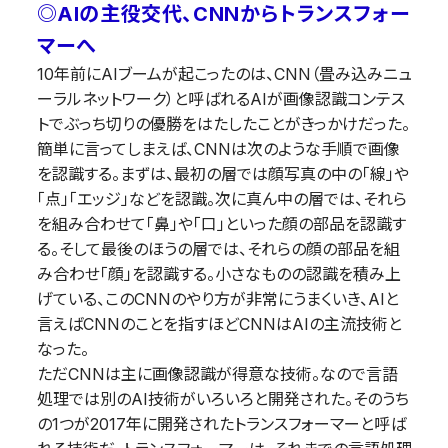
◎AIの主役交代、CNNからトランスフォー
マーへ
10年前にAIブームが起こったのは、CNN（畳み込みニュ
ーラルネットワーク）と呼ばれるAIが画像認識コンテス
トでぶっち切りの優勝をはたしたことがきっかけだった。
簡単に言ってしまえば、CNNは次のような手順で画像
を認識する。まずは、最初の層では顔写真の中の「線」や
「点」「エッジ」などを認識。次に真ん中の層では、それら
を組み合わせて「鼻」や「口」といった顔の部品を認識す
る。そして最後のほうの層では、それらの顔の部品を組
み合わせ「顔」を認識する。小さなものの認識を積み上
げている、このCNNのやり方が非常にうまくいき、AIと
言えばCNNのことを指すほどCNNはAIの主流技術と
なった。
ただCNNは主に画像認識が得意な技術。なので言語
処理では別のAI技術がいろいろと開発された。そのうち
の1つが2017年に開発されたトランスフォーマーと呼ば