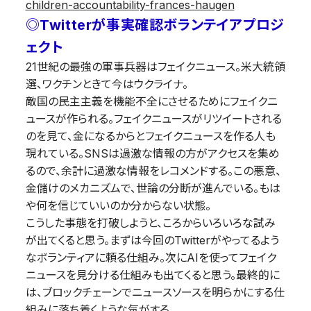
children-accountability-frances-haugen
◎Twitterが事実確認ボランテイアプロジ
ェクト
21世紀の最強の軍事兵器はフェイクニュース。米大統領
選、ワクチンときて今はウクライナ。
敵国の民主主義を機能不全にさせるためにフェイクニ
ュースが作られる。フェイクニュースがリツイートされる
のを見て、金になるからとフェイクニュースを作る人も
現れている。SNSは過激な情報の方がアクセスを集め
るので、余計に過激な情報をレコメンドする。この悪意、
金儲けのメカニズムで、世論の分断が進んでいる。もは
や何を信じていいのか分からない状態。
こうした事態を打破しようと、ころからいろいろな試み
が出てくると思う。まずは今回のTwitterがやってるよう
なボランティアに頼る仕組み。次にAIを使ってフェイク
ニュースを見分ける仕組みも出てくると思う。最終的に
は、ブロックチェーンでニュースソースを明らかにする仕
組みに落ち着くような気がする。