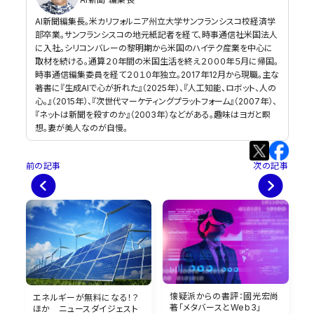
AI新聞編集長。米カリフォルニア州立大学サンフランシスコ校経済学
部卒業。サンフランシスコの地元紙記者を経て、時事通信社米国法人
に入社。シリコンバレーの黎明期から米国のハイテク産業を中心に
取材を続ける。通算２０年間の米国生活を終え２０００年５月に帰国。
時事通信編集委員を経て２０１０年独立。2017年12月から現職。主な
著書に『生成AIで心が折れた』（2025年）、『人工知能、ロボット、人の
心。』（2015年）、『次世代マーケティングプラットフォーム』（2007年）、
『ネットは新聞を殺すのか』（2003年）などがある。趣味はヨガと瞑
想。妻が美人なのが自慢。
前の記事
次の記事
懐疑派からの書評：國光宏尚
エネルギーが無料になる！？
著「メタバースとWeb3」
ほか ニュースダイジェスト