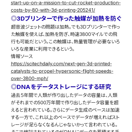
start-up-on-a-mission-to-cut-rocket-production-
costs-by-80-with-3d-printing-205241/
◎3Dプリンターで作った触媒が加熱を防ぐ
超音波ジェットの問題は加熱。でも3Dプリンターで作っ
た触媒を使えば、加熱を防ぎ、時速3800マイルでの飛
行も可能だという。この触媒は、熱量管理が必要ないろ
いろな産業に利用できるという。
情報ソース
https://scitechdaily.com/next-gen-3d-printed-
catalysts-to-propel-hypersonic-flight-speeds-
over-3800-mph/
◎DNAをデータストレージにする研究
過去５年間で人類が作り出したデータの容量は、人類
がそれまでの500万年間で作り出したデータ容量を超
えると言われている。さらにデータ生成のペースは加速
する一方で、これ以上のペースでデータが増えればスト
レージが足らなくなるんじゃないかって言われている。