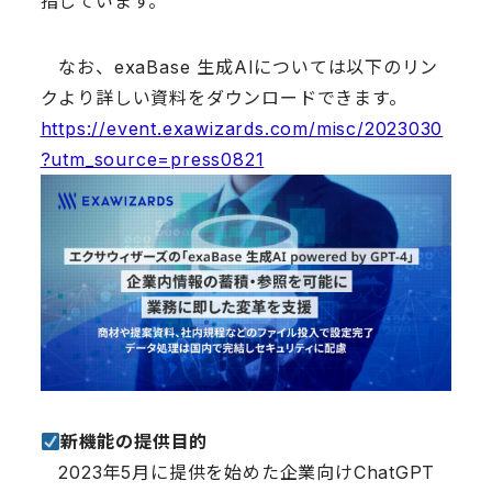
指しています。
なお、exaBase 生成AIについては以下のリン
クより詳しい資料をダウンロードできます。
https://event.exawizards.com/misc/2023030
?utm_source=press0821
新機能の提供目的
2023年5月に提供を始めた企業向けChatGPT