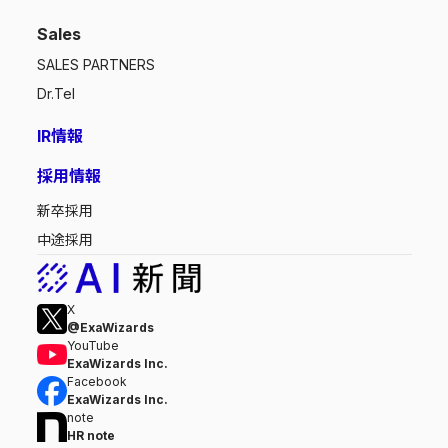
Sales
SALES PARTNERS
Dr.Tel
IR情報
採用情報
新卒採用
中途採用
X
@ExaWizards
YouTube
ExaWizards Inc.
Facebook
ExaWizards Inc.
note
HR note