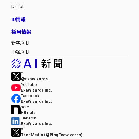
Dr.Tel
IR情報
採用情報
新卒採用
中途採用
X
@ExaWizards
YouTube
ExaWizards Inc.
Facebook
ExaWizards Inc.
note
HR note
LinkedIn
ExaWizards Inc.
X
TechMedia (@BlogExawizards)