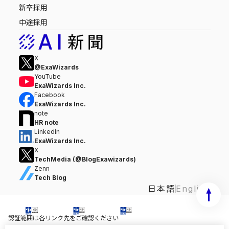
新卒採用
中途採用
X
@ExaWizards
YouTube
ExaWizards Inc.
Facebook
ExaWizards Inc.
note
HR note
LinkedIn
ExaWizards Inc.
X
TechMedia (@BlogExawizards)
Zenn
Tech Blog
日本語
English
認証範囲は各リンク先をご確認ください