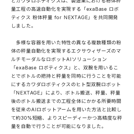
とカワダロボティクスは、製造業における粉体秤
量工程の高速自動化を実現する「exaBase ロボ
ティクス 粉体秤量 for NEXTAGE」を共同開発
しました。
多様な容器を用いた特性の異なる複数種類の粉
体の秤量自動化を実現するエクサウィザーズのマ
ルチモーダルなロボットAIソリューション
「exaBase ロボティクス」と、双腕を用いるこ
とでボトルの把持と秤量を同時に行うことを可能
にするカワダロボティクスのヒト型双腕ロボット
「NEXTAGE」により、ボトル搬送、秤量、秤量
後のボトル搬送までの工程全体にかかる所要時間
を従来のAIロボットアームを用いた方法と比較し
て約30%短縮、よりスピーディーかつ高精度な秤
量を自動で行うことが可能になりました。