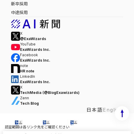
新卒採用
中途採用
X
@ExaWizards
YouTube
ExaWizards Inc.
Facebook
ExaWizards Inc.
note
HR note
LinkedIn
ExaWizards Inc.
X
TechMedia (@BlogExawizards)
Zenn
Tech Blog
日本語
English
認証範囲は各リンク先をご確認ください