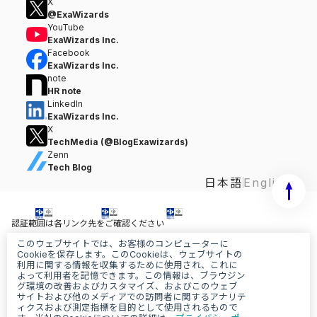
X
@ExaWizards
YouTube
ExaWizards Inc.
Facebook
ExaWizards Inc.
note
HR note
LinkedIn
ExaWizards Inc.
X
TechMedia (@BlogExawizards)
Zenn
Tech Blog
日本語
English
認証範囲は各リンク先をご確認ください
このウェブサイトでは、お客様のコンピューターに
情報セキュリティ基本方針
Cookieを保存します。このCookieは、ウェブサイトの
個人情報保護基本方針
利用に関する情報を収集するために使用され、これに
AI基本ポリシー
よって利用者を記憶できます。この情報は、ブラウジン
グ環境の改善およびカスタマイズ、およびこのウェブ
サイトおよび他のメディアでの訪問者に関するアナリテ
ィクスおよび測定指標を目的として使用されるもので