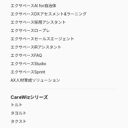
エクサベース
AI for自治体
エクサベース
DXアセスメント&ラーニング
エクサベース
採用アシスタント
エクサベース
ロープレ
エクサベース
セールスエージェント
エクサベース
IRアシスタント
エクサベース
FAQ
エクサベース
Studio
エクサベース
Sprint
AX人材育成ソリューション
CareWizシリーズ
トルト
タヨルト
タクスト