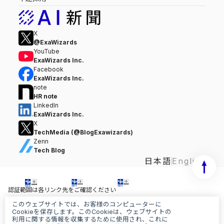
X
@ExaWizards
YouTube
ExaWizards Inc.
Facebook
ExaWizards Inc.
note
HR note
LinkedIn
ExaWizards Inc.
X
TechMedia (@BlogExawizards)
Zenn
Tech Blog
日本語
English
認証範囲は各リンク先をご確認ください
このウェブサイトでは、お客様のコンピューターに
情報セキュリティ基本方針
Cookieを保存します。このCookieは、ウェブサイトの
個人情報保護基本方針
利用に関する情報を収集するために使用され、これに