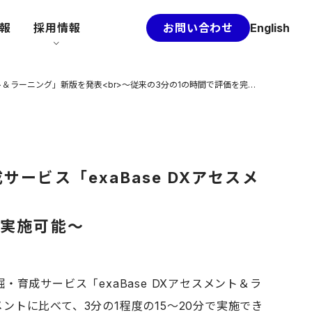
情報
採用情報
お問い合わせ
English
エクサウィザーズ、大規模な人材スクリーニングが可能なDX人材発掘・育成サービス「exaBase DXアセスメント＆ラーニング」新版を発表<br>〜従来の3分の1の時間で評価を完了、選抜による育成対象の特定を短期間で実施可能〜
ビス「exaBase DXアセスメ
で実施可能〜
育成サービス「exaBase DXアセスメント＆ラ
メントに比べて、3分の1程度の15〜20分で実施でき