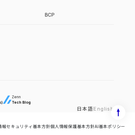
BCP
Zenn
s)
Tech Blog
日本語
English
情報セキュリティ基本方針
ISMS ISR029 / ISO27001
個人情報保護基本方針
ISMS-CLS ISR029 / ISO270
AI基本ポリシー
ISMS-PIMS IS