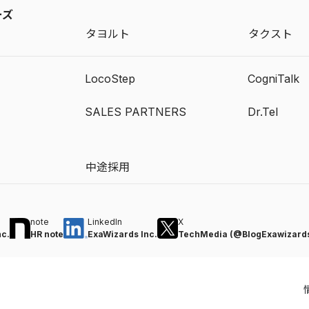
ーズ
タヨルト
タクスト
LocoStep
CogniTalk
SALES PARTNERS
Dr.Tel
中途採用
note
LinkedIn
X
nc.
HR note
ExaWizards Inc.
TechMedia (@BlogExawizard