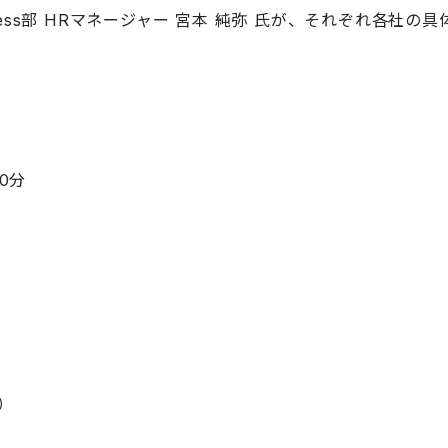
 HR Success部 HRマネージャー 宮本 純弥 氏が、それぞ
00分
）