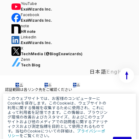
YouTube
ExaWizards Inc.
Facebook
ExaWizards Inc.
note
HR note
LinkedIn
ExaWizards Inc.
X
TechMedia (@BlogExawizards)
Zenn
Tech Blog
日本語
English
認証範囲は各リンク先をご確認ください
このウェブサイトでは、お客様のコンピューターに
情報セキュリティ基本方針
Cookieを保存します。このCookieは、ウェブサイトの
個人情報保護基本方針
利用に関する情報を収集するために使用され、これに
AI基本ポリシー
よって利用者を記憶できます。この情報は、ブラウジン
グ環境の改善およびカスタマイズ、およびこのウェブ
サイトおよび他のメディアでの訪問者に関するアナリテ
ィクスおよび測定指標を目的として使用されるもので
す。当社のCookieについての詳細は、
プライバシーポ
リシー
をご覧ください。