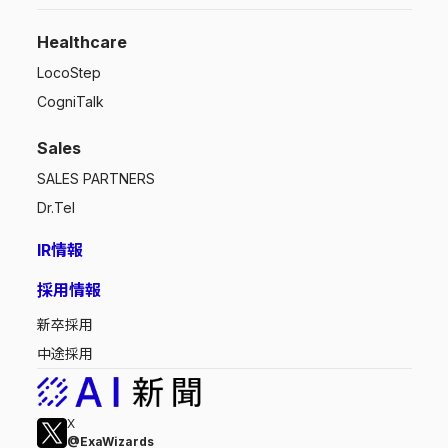
Healthcare
LocoStep
CogniTalk
Sales
SALES PARTNERS
Dr.Tel
IR情報
採用情報
新卒採用
中途採用
X
@ExaWizards