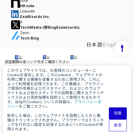
note
HR note
LinkedIn
ExaWizards Inc.
X
TechMedia (@BlogExawizards)
Zenn
Tech Blog
日本語
English
認証範囲は各リンク先をご確認ください
このウェブサイトでは、お客様のコンピューターに
情報セキュリティ基本方針
Cookieを保存します。このCookieは、ウェブサイトの
個人情報保護基本方針
利用に関する情報を収集するために使用され、これに
AI基本ポリシー
よって利用者を記憶できます。この情報は、ブラウジン
グ環境の改善およびカスタマイズ、およびこのウェブ
サイトおよび他のメディアでの訪問者に関するアナリテ
ィクスおよび測定指標を目的として使用されるもので
す。当社のCookieについての詳細は、
プライバシーポ
リシー
をご覧ください。
同意
拒否した場合、このウェブサイトを訪問したときに情
報はトラッキングされません。ブラウザーではトラッキ
© ExaWizards Inc.
ングを行わない設定を記憶するために1つのCookieが使
拒否
用されます。