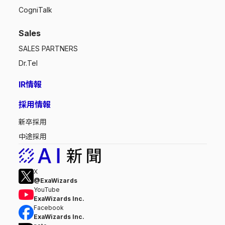
CogniTalk
Sales
SALES PARTNERS
Dr.Tel
IR情報
採用情報
新卒採用
中途採用
X
@ExaWizards
YouTube
ExaWizards Inc.
Facebook
ExaWizards Inc.