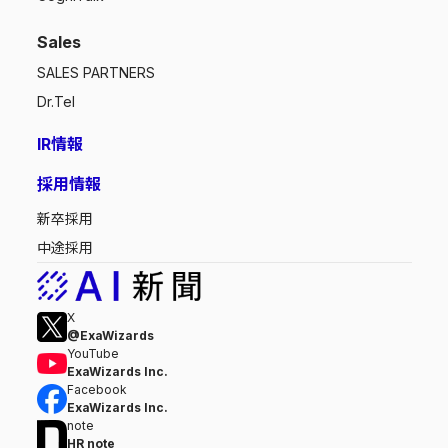
Sales
SALES PARTNERS
Dr.Tel
IR情報
採用情報
新卒採用
中途採用
X
@ExaWizards
YouTube
ExaWizards Inc.
Facebook
ExaWizards Inc.
note
HR note