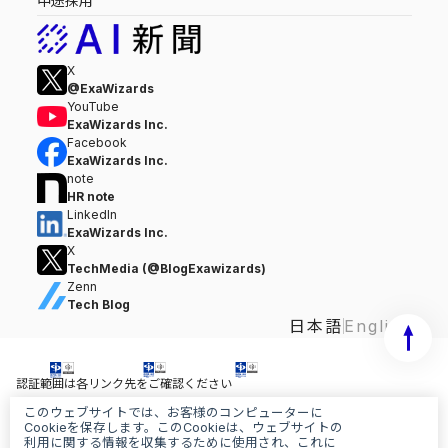
中途採用
X
@ExaWizards
YouTube
ExaWizards Inc.
Facebook
ExaWizards Inc.
note
HR note
LinkedIn
ExaWizards Inc.
X
TechMedia (@BlogExawizards)
Zenn
Tech Blog
日本語
English
認証範囲は各リンク先をご確認ください
このウェブサイトでは、お客様のコンピューターに
情報セキュリティ基本方針
Cookieを保存します。このCookieは、ウェブサイトの
個人情報保護基本方針
利用に関する情報を収集するために使用され、これに