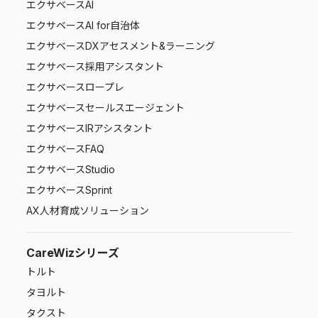
エクサベース
AI
エクサベース
AI for自治体
エクサベース
DXアセスメント&ラーニング
エクサベース
採用アシスタント
エクサベース
ロープレ
エクサベース
セールスエージェント
エクサベース
IRアシスタント
エクサベース
FAQ
エクサベース
Studio
エクサベース
Sprint
AX人材育成ソリューション
CareWizシリーズ
トルト
タヨルト
タクスト