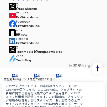
X
@ExaWizards
YouTube
ExaWizards Inc.
Facebook
ExaWizards Inc.
note
HR note
LinkedIn
ExaWizards Inc.
X
TechMedia (@BlogExawizards)
Zenn
Tech Blog
日本語
English
認証範囲は各リンク先をご確認ください
このウェブサイトでは、お客様のコンピューターに
情報セキュリティ基本方針
Cookieを保存します。このCookieは、ウェブサイトの
個人情報保護基本方針
利用に関する情報を収集するために使用され、これに
AI基本ポリシー
よって利用者を記憶できます。この情報は、ブラウジン
グ環境の改善およびカスタマイズ、およびこのウェブ
サイトおよび他のメディアでの訪問者に関するアナリテ