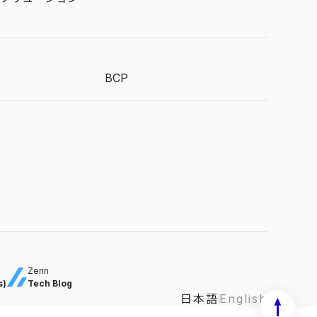
BCP
Zenn
s)
Tech Blog
日本語
English