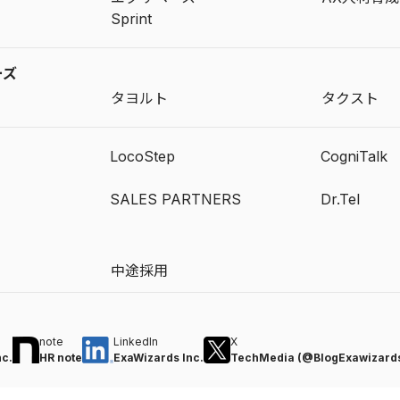
Sprint
ーズ
タヨルト
タクスト
LocoStep
CogniTalk
SALES PARTNERS
Dr.Tel
中途採用
note
LinkedIn
X
nc.
HR note
ExaWizards Inc.
TechMedia (@BlogExawizard