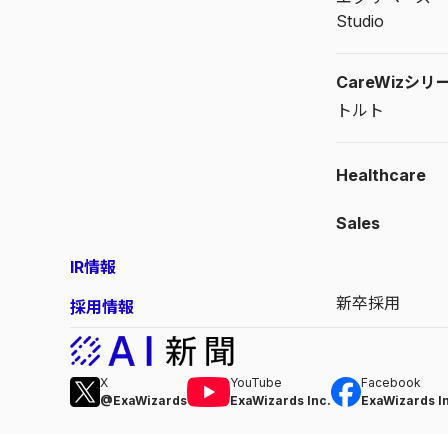
Studio
CareWizシリ
トルト
Healthcare
Sales
IR情報
新卒採用
採用情報
X
YouTube
Facebook
@ExaWizards
ExaWizards Inc.
ExaWizards I