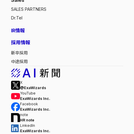
Sales
SALES PARTNERS
Dr.Tel
IR情報
採用情報
新卒採用
中途採用
X
@ExaWizards
YouTube
ExaWizards Inc.
Facebook
ExaWizards Inc.
note
HR note
LinkedIn
ExaWizards Inc.