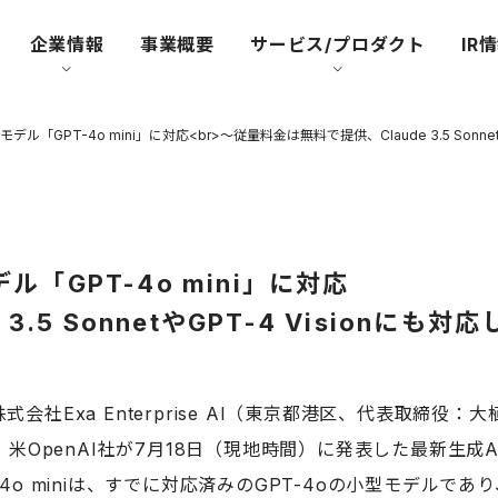
企業情報
事業概要
サービス/プロダクト
IR
新モデル「GPT-4o mini」に対応<br>～従量料金は無料で提供、Claude 3.5 Son
デル「GPT-4o mini」に対応
3.5 SonnetやGPT-4 Visionに
a Enterprise AI（東京都港区、代表取締役：大植 択真
、米
Open
AI
社
が7月18日（現地時間）に発表した最新生成AIモ
4o miniは、すでに対応済みのGPT-4oの小型モデルで