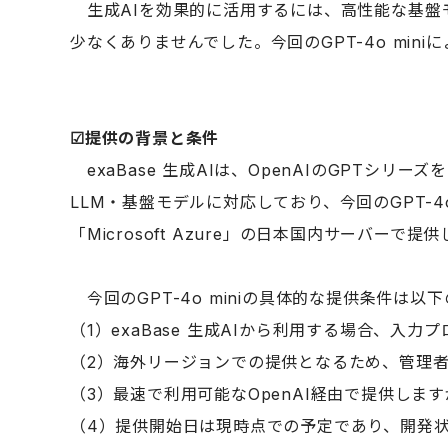
生成AIを効果的に活用するには、高性能な基盤
少なくありませんでした。今回の
GPT-4o m
☑︎
提供の背景と条件
exaBase 生成AIは、OpenAIのGPTシリー
LLM・基盤モデルに対応しており、今回のGPT-4o
「Microsoft Azure」の日本国内サーバーで
今回
の
GPT-4o mini
の具体的な提供条件は以下
（1）exaBase 生成AIから利用する場合、
（2）海外リージョンでの提供となるため、管理
（3）最速で利用可能なOpenAI経由で提供します
（4）提供開始日は現時点での予定であり、開発