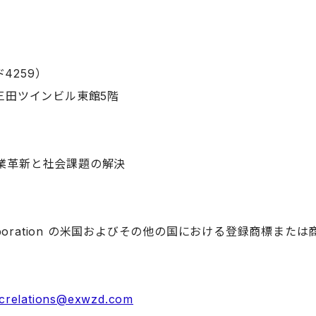
4259）
三田ツインビル東館5階
業革新と社会課題の解決
ft Corporation の米国およびその他の国における登録商標また
icrelations@exwzd.com