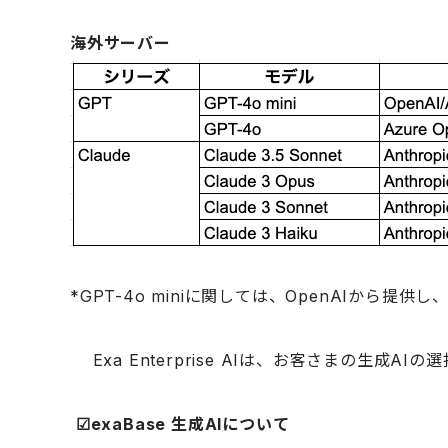
海外サーバー
*
GPT-4o mini
に関しては、
OpenAI
から提供し
Exa Enterprise AIは、お客さまの生
☑︎exaBase
生成
AI
について