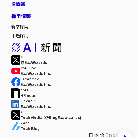
IR情報
採用情報
新卒採用
中途採用
X
@ExaWizards
YouTube
ExaWizards Inc.
Facebook
ExaWizards Inc.
note
HR note
LinkedIn
ExaWizards Inc.
X
TechMedia (@BlogExawizards)
Zenn
Tech Blog
日本語
English