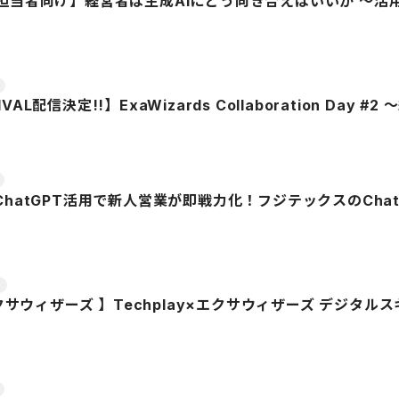
進担当者向け】経営者は生成AIにどう向き合えばいいか ～
AL配信決定!!】ExaWizards Collaboration Da
ChatGPT活用で新人営業が即戦力化！フジテックスのCha
×エクサウィザーズ 】Techplay×エクサウィザーズ デジ