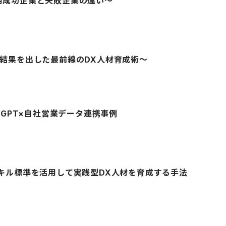
活用成功企業と失敗企業の違い～
y #2 〜結果を出した最前線のDX人材育成術〜
tGPT×自社営業データ連携事例
タルスキル標準を活用して実践型DX人材を育成する手法