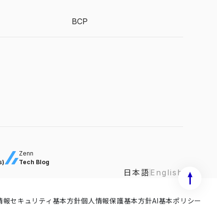
BCP
Zenn
s)
Tech Blog
日本語
English
情報セキュリティ基本方針
ISMS ISR029 / ISO27001
個人情報保護基本方針
ISMS-CLS ISR029 / ISO270
AI基本ポリシー
ISMS-PIMS IS