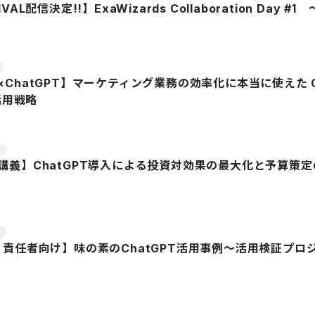
AL配信決定!!】ExaWizards Collaboration D
ChatGPT】マーケティング業務の効率化に本当に使えた C
活用戦略
ト
講義】ChatGPT導入による投資対効果の最大化と予算策
ト
・責任者向け】味の素のChatGPT活用事例〜活用検証プ