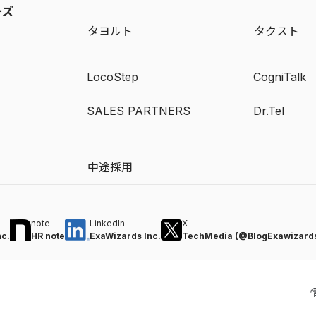
ーズ
タヨルト
タクスト
LocoStep
CogniTalk
SALES PARTNERS
Dr.Tel
中途採用
note
LinkedIn
X
nc.
HR note
ExaWizards Inc.
TechMedia (@BlogExawizard