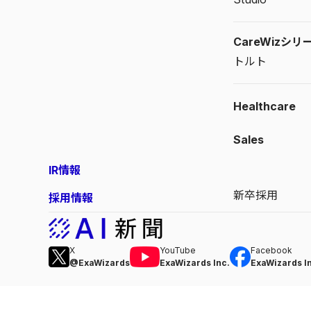
CareWizシリ
トルト
Healthcare
Sales
IR情報
新卒採用
採用情報
X
YouTube
Facebook
@ExaWizards
ExaWizards Inc.
ExaWizards I