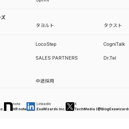
ーズ
タヨルト
タクスト
LocoStep
CogniTalk
SALES PARTNERS
Dr.Tel
中途採用
note
LinkedIn
X
nc.
HR note
ExaWizards Inc.
TechMedia (@BlogExawizard