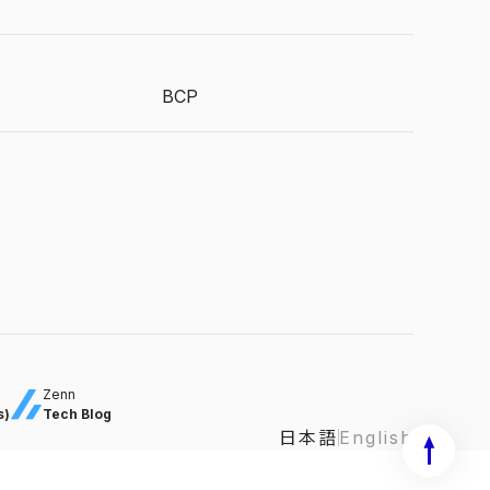
BCP
Zenn
s)
Tech Blog
日本語
English