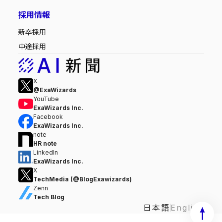
採用情報
新卒採用
中途採用
X
@ExaWizards
YouTube
ExaWizards Inc.
Facebook
ExaWizards Inc.
note
HR note
LinkedIn
ExaWizards Inc.
X
TechMedia (@BlogExawizards)
Zenn
Tech Blog
日本語
English